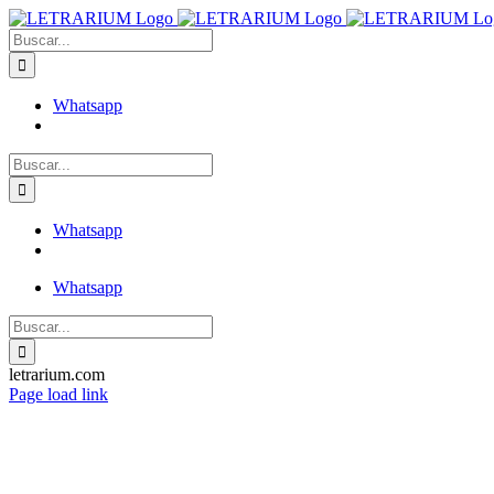
Saltar
al
Buscar:
contenido
Whatsapp
Buscar:
Whatsapp
Whatsapp
Buscar:
letrarium.com
Facebook
X
Instagram
Pinterest
Page load link
Ir
a
Arriba