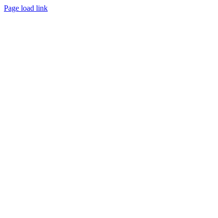
Saltar
Page load link
al
Ir
contenido
a
Arriba